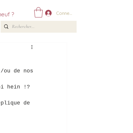
Connexion
neuf ?
t/ou de nos 
oi hein !? 
éplique de 