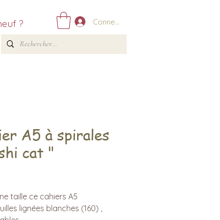
Connexion
neuf ?
ier A5 à spirales
shi cat "
Prix
e taille ce cahiers A5
uilles lignées blanches (160) ,
ables