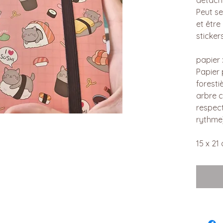
Peut se
et être
sticker
papier 
Papier
forestiè
arbre c
respect
rythme
15 x 21