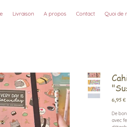
ue
Livraison
A propos
Contact
Quoi de 
Cah
"Su
6,95 €
De bonn
avec fe
détach