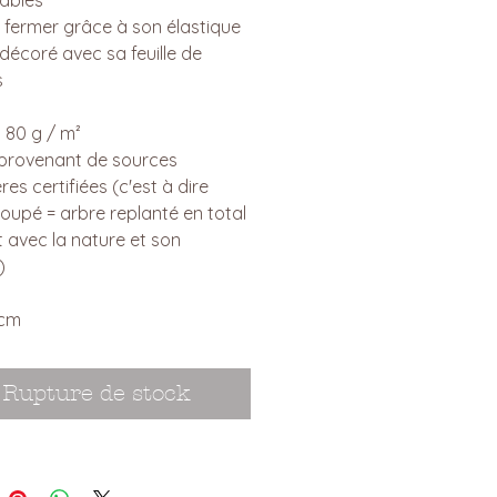
 fermer grâce à son élastique
 décoré avec sa feuille de
s
: 80 g / m²
 provenant de sources
res certifiées (c'est à dire
oupé = arbre replanté en total
 avec la nature et son
)
 cm
Rupture de stock