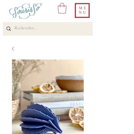
ME
NU