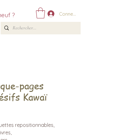
Connexion
neuf ?
que-pages
ésifs Kawaï
Prix
uettes repositionnables,
livres,
ers,