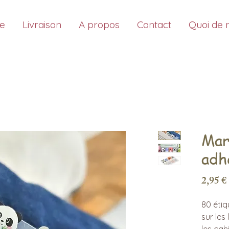
ue
Livraison
A propos
Contact
Quoi de 
Mar
adh
2,95 €
80 étiq
sur les 
les cahi