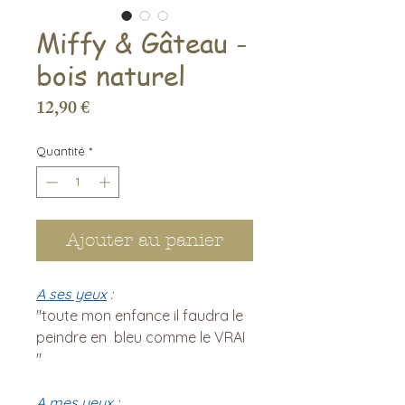
Miffy & Gâteau -
bois naturel
Prix
12,90 €
Quantité
*
Ajouter au panier
A ses yeux
:
"toute mon enfance il faudra le
peindre en bleu comme le VRAI
"
A mes yeux
: