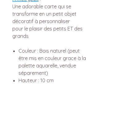
Une adorable carte qui se
transforme en un petit objet
décoratif à personnaliser
pour le plaisir des petits ET des
grands
Couleur : Bois naturel (peut
être mis en couleur grace à la
palette aquarelle, vendue
séparement)
Hauteur : 10 cm
Format carte postale : 15 cm
x 24 cm x 2 mm / 55 g
Lovi c'est surtout ...
Depuis 2009, Lovi a planté 50 000
5... 4... 3... 2... 1... Envoi !
arbres, soit environ 5000 arbres par