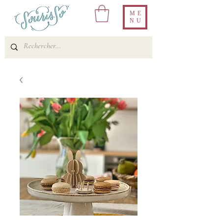
ME
NU