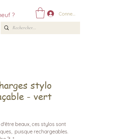
Connexion
neuf ?
harges stylo
açable - vert
Prix
 d'être beaux, ces stylos sont
iques, puisque rechargeables.
se ?! *