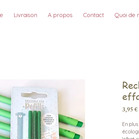
ue
Livraison
A propos
Contact
Quoi de 
Rec
eff
3,95 €
En plus
écolog
What el