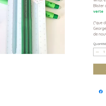
Blister
verte
(*que d
Georges
de nouve
Quantité