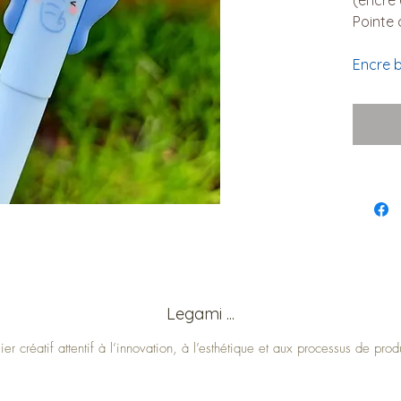
Pointe
Encre
b
Legami ...
ier créatif attentif à l’innovation, à l’esthétique et aux processus de pro