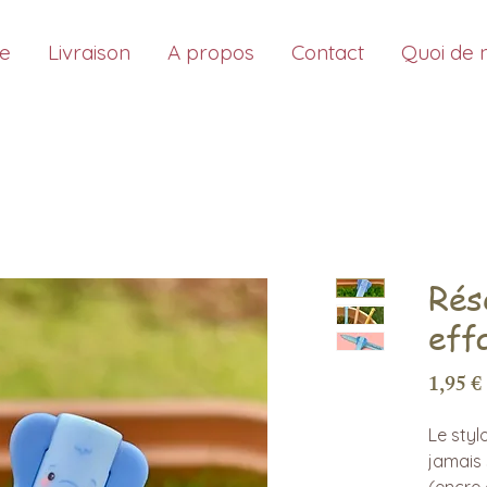
ue
Livraison
A propos
Contact
Quoi de 
Rés
eff
1,95 €
Le styl
jamais
(encre