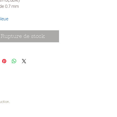
 de 0.7 mm
leue
Rupture de stock
duction.