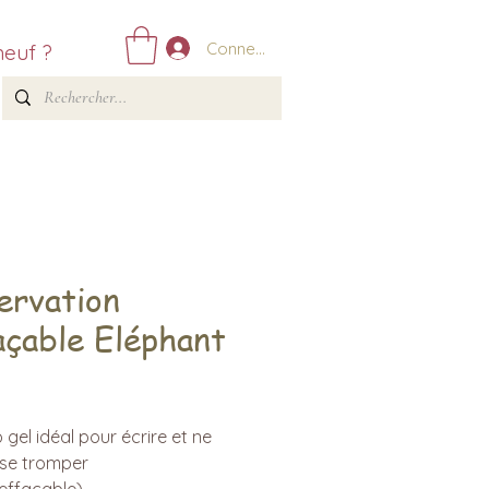
Connexion
neuf ?
ervation
açable Eléphant
Prix
o gel idéal pour écrire et ne
 se tromper
 effaçable)