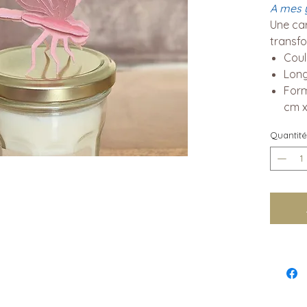
A mes y
Une ca
transfo
Coul
Long
Form
cm x
Quantité