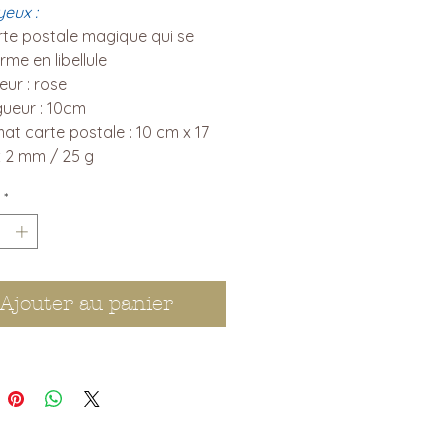
eux :
rte postale magique qui se
rme en libellule
eur : rose
ueur : 10cm
at carte postale : 10 cm x 17
 2 mm / 25 g
*
Ajouter au panier