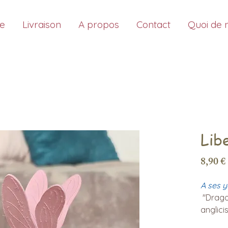
ue
Livraison
A propos
Contact
Quoi de 
Libe
8,90 €
A ses y
"Dragon
anglici