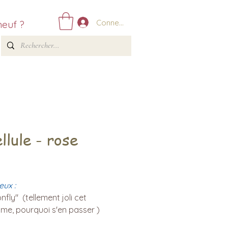
Connexion
neuf ?
llule - rose
Prix
eux :
fly" (tellement joli cet
sme, pourquoi s'en passer )