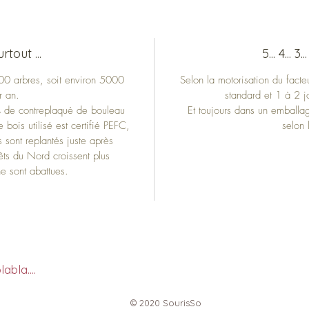
rtout ...
5... 4... 3.
00 arbres, soit environ 5000
Selon la motorisation du facte
r an.
standard et 1 à 2 j
0% de contreplaqué de bouleau
Et toujours dans un emballa
 bois utilisé est certifié PEFC,
selon 
sont replantés juste après
rêts du Nord croissent plus
e sont abattues.
abla....
© 2020 SourisSo