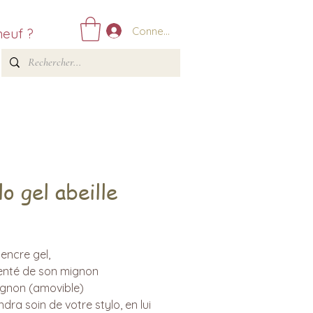
Connexion
neuf ?
o gel abeille
Prix
 encre gel,
nté de son mignon
non (amovible)
ndra soin de votre stylo, en lui