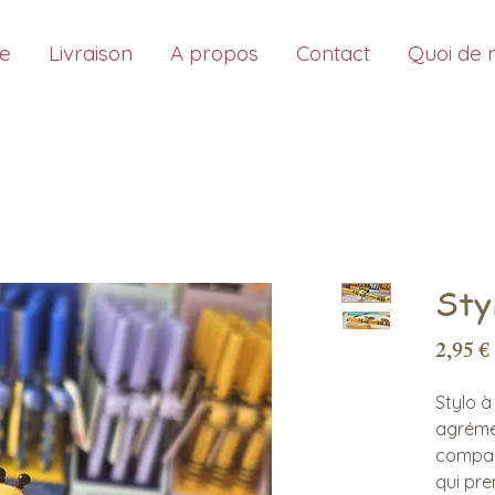
ue
Livraison
A propos
Contact
Quoi de 
Styl
2,95 €
Stylo à
agréme
compag
qui pre