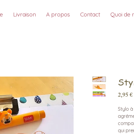
ue
Livraison
A propos
Contact
Quoi de 
Sty
2,95 €
Stylo à
agréme
compag
qui pre