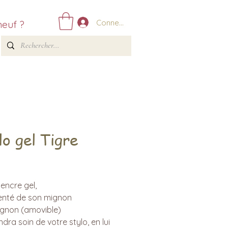
Connexion
neuf ?
lo gel Tigre
Prix
 encre gel,
nté de son mignon
non (amovible)
ndra soin de votre stylo, en lui