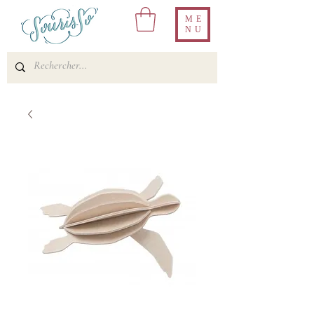
ME
NU