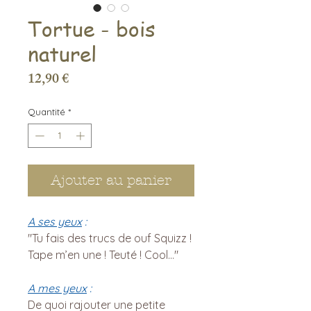
Tortue - bois
naturel
Prix
12,90 €
Quantité
*
Ajouter au panier
A ses yeux
:
"Tu fais des trucs de ouf Squizz !
Tape m’en une ! Teuté ! Cool…"
A mes yeux
:
De quoi rajouter une petite